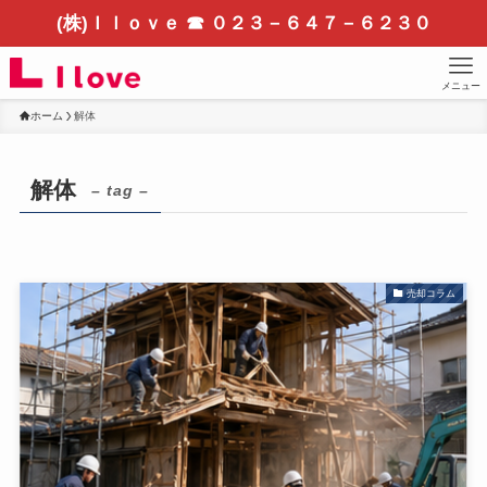
(株)Ｉｌｏｖｅ ☎ ０２３－６４７－６２３０
メニュー
ホーム
解体
解体
– tag –
売却コラム